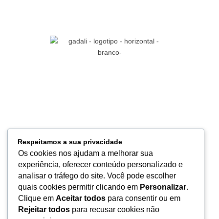
Referência em soluções médico-hospitalares, com inovação,
qualidade e compromisso para apoiar a excelência na saúde.
Links
HOME
Respeitamos a sua privacidade
QUEM SOMOS
Os cookies nos ajudam a melhorar sua
PRODUTOS
experiência, oferecer conteúdo personalizado e
SERVIÇOS
analisar o tráfego do site. Você pode escolher
LOGÍSTICA
quais cookies permitir clicando em
Personalizar
.
QUALIDADE
Clique em
Aceitar todos
para consentir ou em
CONTATO
Rejeitar todos
para recusar cookies não