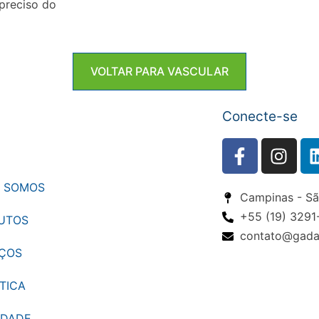
preciso do
VOLTAR PARA VASCULAR
Conecte-se
 SOMOS
Campinas - São
+55 (19) 329
UTOS
contato@gadal
IÇOS
TICA
IDADE