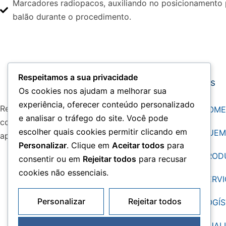
Marcadores radiopacos, auxiliando no posicionamento 
balão durante o procedimento.
Respeitamos a sua privacidade
Links
Os cookies nos ajudam a melhorar sua
experiência, oferecer conteúdo personalizado
Referência em soluções médico-hospitalares,
HOME
e analisar o tráfego do site. Você pode
com inovação, qualidade e compromisso para
escolher quais cookies permitir clicando em
QUEM
apoiar a excelência na saúde.
Personalizar
. Clique em
Aceitar todos
para
PROD
consentir ou em
Rejeitar todos
para recusar
cookies não essenciais.
SERV
Personalizar
Rejeitar todos
LOGÍS
QUAL