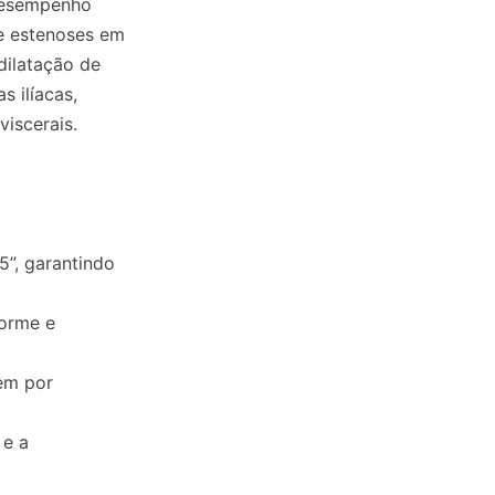
 desempenho
de estenoses em
 dilatação de
s ilíacas,
viscerais.
5”, garantindo
forme e
gem por
 e a