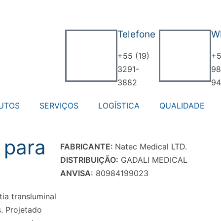
Telefone
W
+55 (19)
+5
3291-
98
3882
94
UTOS
SERVIÇOS
LOGÍSTICA
QUALIDADE
 para
FABRICANTE:
Natec Medical LTD.
DISTRIBUIÇÃO:
GADALI MEDICAL
ANVISA:
80984199023
ia transluminal
. Projetado