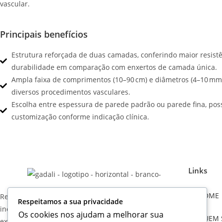
vascular.
Principais benefícios
Estrutura reforçada de duas camadas, conferindo maior resist
durabilidade em comparação com enxertos de camada única.
Ampla faixa de comprimentos (10–90 cm) e diâmetros (4–10 mm
diversos procedimentos vasculares.
Escolha entre espessura de parede padrão ou parede fina, poss
customização conforme indicação clínica.
Links
HOME
Referência em soluções médico-hospitalares, com
Respeitamos a sua privacidade
inovação, qualidade e compromisso para apoiar a
Os cookies nos ajudam a melhorar sua
QUEM
excelência na saúde.