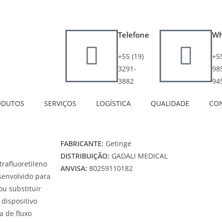
Telefone
Wh
+55 (19)
+55
3291-
98
3882
94
ODUTOS
SERVIÇOS
LOGÍSTICA
QUALIDADE
CO
FABRICANTE:
Getinge
DISTRIBUIÇÃO:
GADALI MEDICAL
rafluoretileno
ANVISA:
80259110182
senvolvido para
ou substituir
 dispositivo
a de fluxo