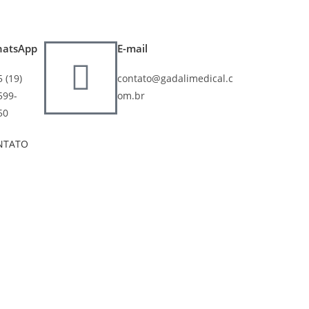
atsApp
E-mail
 (19)
contato@gadalimedical.c
599-
om.br
50
NTATO