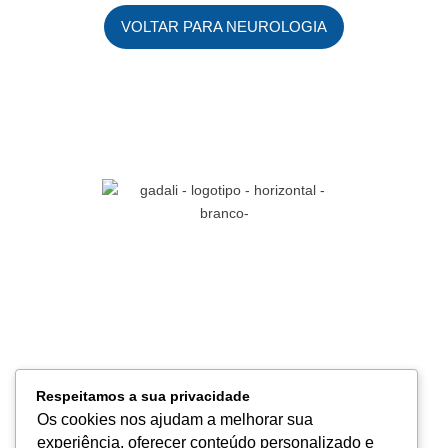
VOLTAR PARA NEUROLOGIA
Referência em soluções médico-hospitalares, com inovação,
qualidade e compromisso para apoiar a excelência na saúde.
Links
HOME
Respeitamos a sua privacidade
QUEM SOMOS
Os cookies nos ajudam a melhorar sua
PRODUTOS
experiência, oferecer conteúdo personalizado e