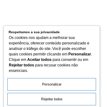
qualidade e compromisso para apoiar a excelência na saúde.
Links
HOME
Respeitamos a sua privacidade
QUEM SOMOS
Os cookies nos ajudam a melhorar sua
PRODUTOS
experiência, oferecer conteúdo personalizado e
SERVIÇOS
analisar o tráfego do site. Você pode escolher
LOGÍSTICA
quais cookies permitir clicando em
Personalizar
.
QUALIDADE
Clique em
Aceitar todos
para consentir ou em
CONTATO
Rejeitar todos
para recusar cookies não
essenciais.
Conecte-se
Personalizar
Rejeitar todos
Campinas - São Paulo - Brasil
+55 (19) 3291-3882