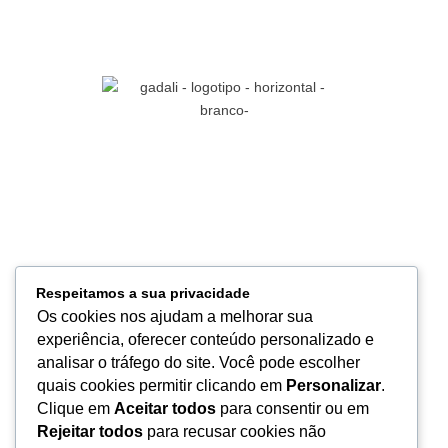
Referência em soluções médico-hospitalares, com inovação,
qualidade e compromisso para apoiar a excelência na saúde.
Links
HOME
Respeitamos a sua privacidade
QUEM SOMOS
Os cookies nos ajudam a melhorar sua
PRODUTOS
experiência, oferecer conteúdo personalizado e
SERVIÇOS
analisar o tráfego do site. Você pode escolher
LOGÍSTICA
quais cookies permitir clicando em
Personalizar
.
QUALIDADE
Clique em
Aceitar todos
para consentir ou em
CONTATO
Rejeitar todos
para recusar cookies não